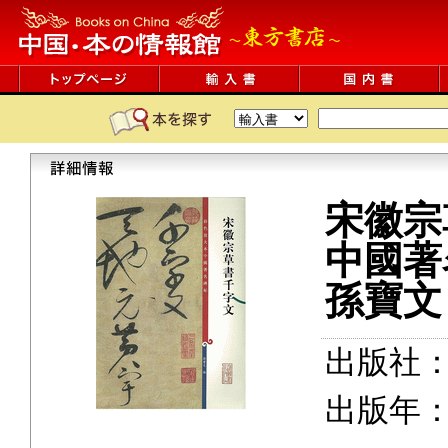
宋徽宗
中國著
孫寶文
出版社
出版年：2