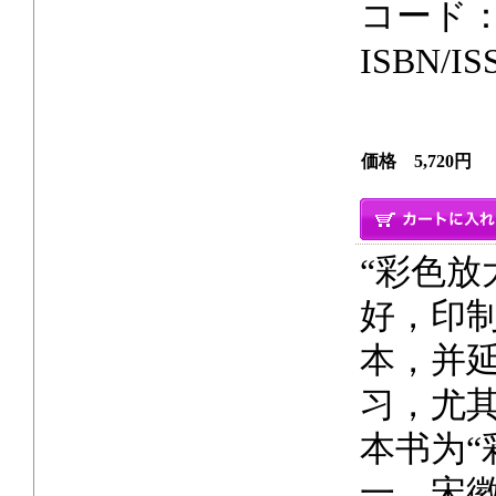
コード：
ISBN/IS
価格 5,720円
“彩色放
好，印
本，并
习，尤
本书为“
一。宋