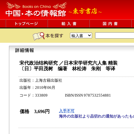
宋代政治结构研究 ／日本宋学研究六人集
精装
〔日〕平田茂树 编著 林松涛 朱刚 等译
出版社：上海古籍出版社
出版年：2010年06月
コード：333809 ISBN/ISSN 9787532554881
入手不可
価格 3,696円
海外の出版社より品切れの通知があったも