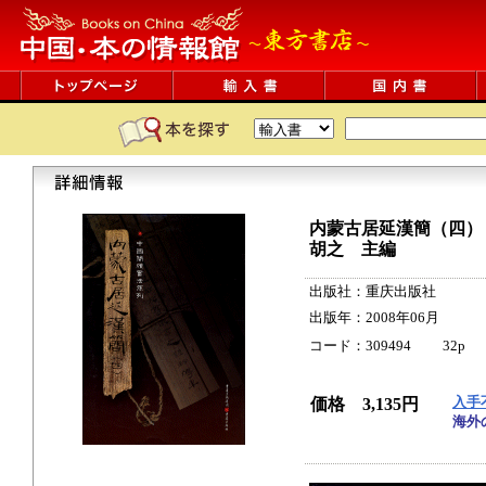
内蒙古居延漢簡（四）
胡之 主編
出版社：重庆出版社
出版年：2008年06月
コード：309494 32p 37cm
入手
価格 3,135円
海外