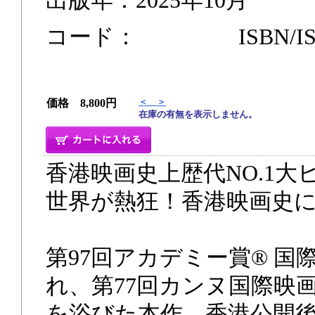
出版年：2025年10月
コード： ISBN/ISSN 
＜ ＞
価格 8,800円
在庫の有無を表示しません。
香港映画史上歴代NO.1大
世界が熱狂！香港映画史
第97回アカデミー賞® 
れ、第77回カンヌ国際映
を浴びた本作。香港公開