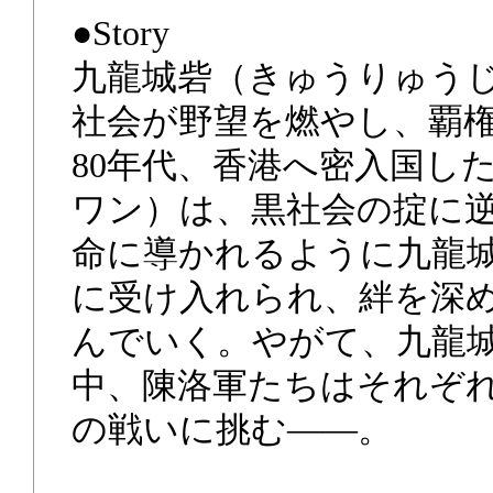
●Story
九龍城砦（きゅうりゅう
社会が野望を燃やし、覇
80年代、香港へ密入国し
ワン）は、黒社会の掟に
命に導かれるように九龍
に受け入れられ、絆を深
んでいく。やがて、九龍
中、陳洛軍たちはそれぞ
の戦いに挑む――。