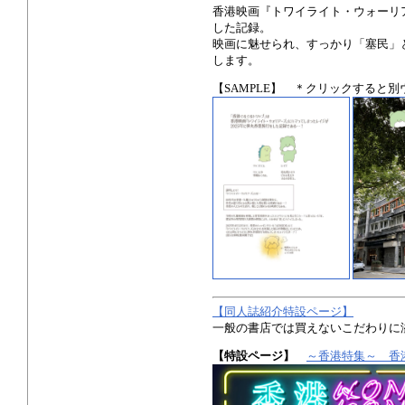
香港映画『トワイライト・ウォーリ
した記録。
映画に魅せられ、すっかり「塞民」
します。
【SAMPLE】 ＊クリックすると
【同人誌紹介特設ページ】
一般の書店では買えないこだわりに
【特設ページ】
～香港特集～ 香