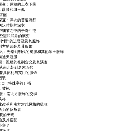
蜕变：原始的上衣下裳
：蔽膝和组玉佩
搭配
深邃：深衣的普遍流行
两汉时期的深衣
带细节之中的争奇斗艳
进贤冠和武弁的演变
到“帽”的进贤冠及其服饰
到方的武弁及其服饰
什么：先秦到明代的冕服和其他帝王服饰
与通天冠服
现：冕服的礼制含义及其演变
：从南北朝到唐末五代
：兼具便利与实用的服饰
褶装
：□（特殊字符）裆
：披袍
汉服：南北方服饰的交织
风格
化改革和南方对此风格的吸收
所为的反叛者
装的出现
袍及其搭配
外穿？
其反面