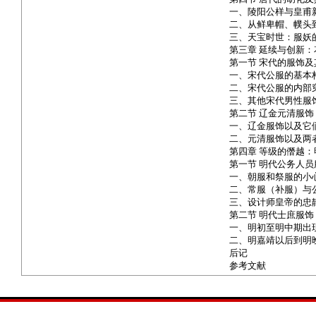
一、陵阳公样与皇甫
二、从鲜卑帽、幞头
三、天宝时世：服妖
第三章 延续与创新
第一节 宋代的服饰
一、宋代公服的基本
二、宋代公服的内部
三、其他宋代男性服
第二节 辽金元清服饰
一、辽金服饰以及它
二、元清服饰以及两
第四章 等级的僭越
第一节 明代公务人员
一、朝服和祭服的小
二、常服（补服）与
三、设计师皇帝的忠
第二节 明代士庶服饰
一、明初至明中期出
二、明嘉靖以后到明
后记
参考文献