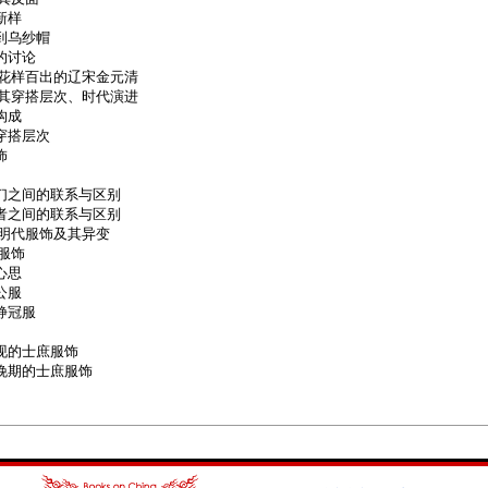
新样
到乌纱帽
的讨论
：花样百出的辽宋金元清
及其穿搭层次、时代演进
构成
穿搭层次
饰
们之间的联系与区别
者之间的联系与区别
：明代服饰及其异变
服饰
心思
公服
静冠服
现的士庶服饰
晚期的士庶服饰