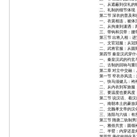
一、从遮蔽到仪礼的
二、礼制的细节体现
第二节 深衣的普及和
一、衣裳相连，被体
二、从拘束到潇洒：
三、带钩和贝带：腰
第三节 出将入相：
一、文官冠服：从冠
二、武将官服：从圆
第四节 秦皇汉武穿
一、秦皇汉武的袀玄
二、古制的回响与重
第二章 对立中交融
第一节 窄衣亦风流
一、快马须健儿：袴
二、从内衣到军旅服
三、要温度也要风度
第二节 说汉话、着
一、南朝本土的豪放
二、北魏孝文帝的汉
三、洛阳与六镇：有
第三节 隋唐二轨制男
一、雅俗共赏：圆领
二、半臂：内穿还是
第四节 唐代的胡化及