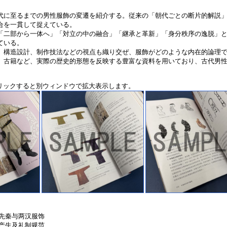
代に至るまでの男性服飾の変遷を紹介する。従来の「朝代ごとの断片的解説
合を一貫して捉えている。
「二部から一体へ」「対立の中の融合」「継承と革新」「身分秩序の逸脱」
ている。
、構造設計、制作技法などの視点も織り交ぜ、服飾がどのような内在的論理
、古籍など、実際の歴史的形態を反映する豊富な資料を用いており、古代男
クリックすると別ウィンドウで拡大表示します。
：先秦与两汉服饰
的产生及礼制规范