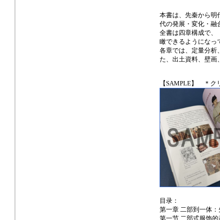
本書は、先秦から明
代の発展・変化・融
全書は四章構成で、
瞰できるようになっ
各章では、定量分析
た、出土資料、壁画
【SAMPLE】 ＊
目录：
第一章 二部到一体
第一节 二部式服饰