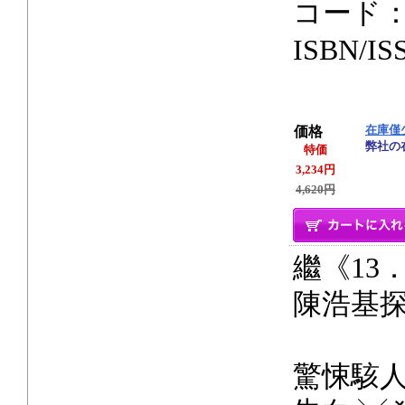
コード：
ISBN/IS
在庫僅
価格
弊社の
特価
3,234円
4,620円
繼《13
陳浩基
驚悚駭人