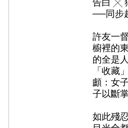
告白 ╳
──同步
許友一
櫥裡的
的全是
「收藏
顱：女
子以斷
如此殘