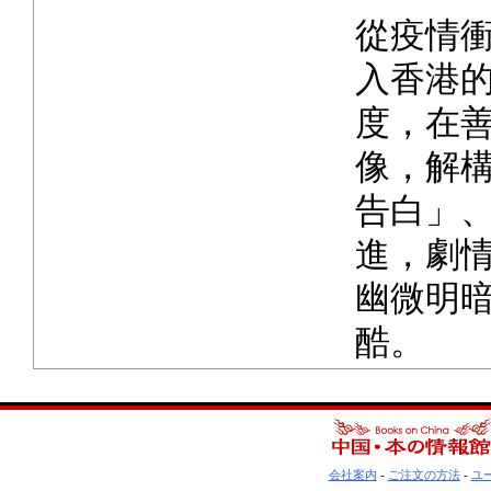
從疫情
入香港
度，在
像，解
告白」
進，劇
幽微明
酷。
会社案内
-
ご注文の方法
-
ユ