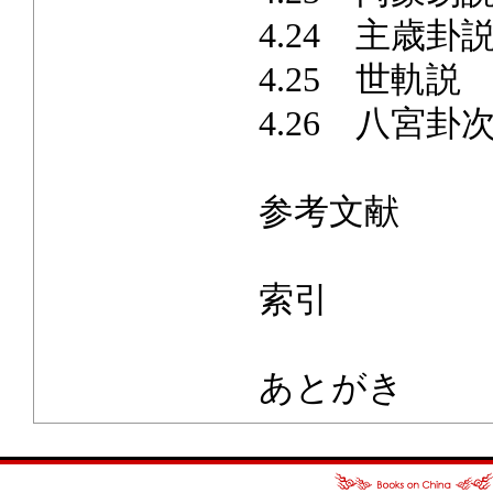
4.24 主歳卦
4.25 世軌説
4.26 八宮卦
参考文献
索引
あとがき