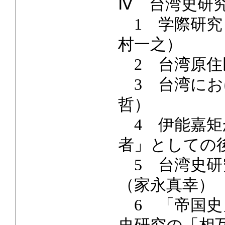
Ⅳ 台湾史研
1 学際研究
村一之）
2 台湾原住
3 台湾にお
哲）
4 伊能嘉矩
者」としての
5 台湾史研
（家永真幸）
6 「帝国史