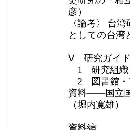
史研究の「相
彦）
〈論考〉 台
としての台湾
Ⅴ 研究ガイ
1 研究組織
2 図書館・
資料――国立
（堀内寛雄）
資料編