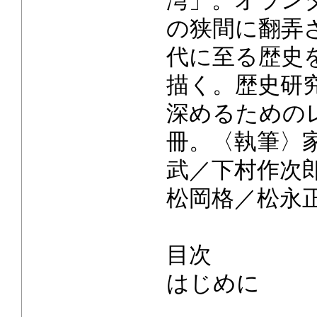
湾」。オラン
の狭間に翻弄
代に至る歴史
描く。歴史研
深めるための
冊。〈執筆〉
武／下村作次
松岡格／松永正
目次
はじめに