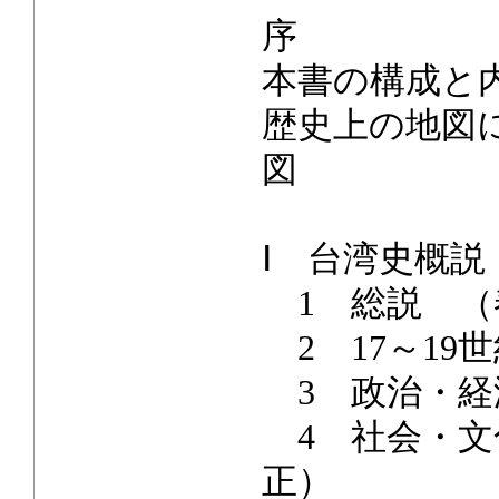
序
本書の構成と
歴史上の地図
図
Ⅰ 台湾史概説
1 総説 （
2 17～19
3 政治・経済
4 社会・文化史
正）