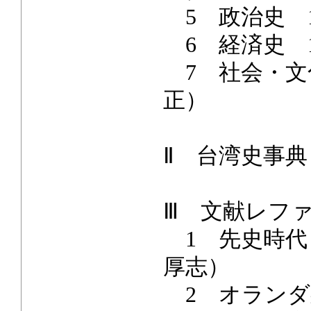
5 政治史 1
6 経済史 1
7 社会・文化史
正）
Ⅱ 台湾史事典
Ⅲ 文献レフ
1 先史時代
厚志）
2 オランダ