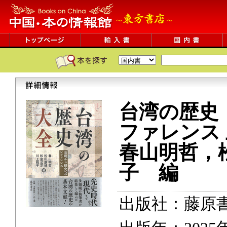
台湾の歴史
ファレンス
春山明哲，
子 編
出版社：藤原