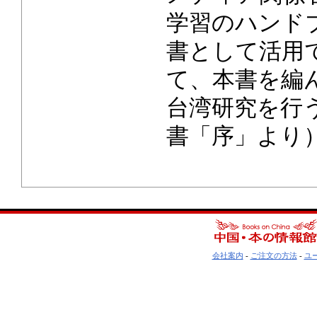
学習のハンド
書として活用
て、本書を編
台湾研究を行
書「序」より
会社案内
-
ご注文の方法
-
ユ