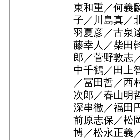
東和重／何義
子／川島真／
羽夏彦／古泉
藤幸人／柴田
郎／菅野敦志
中千鶴／田上
／冨田哲／西
次郎／春山明
深串徹／福田
前原志保／松
博／松永正義