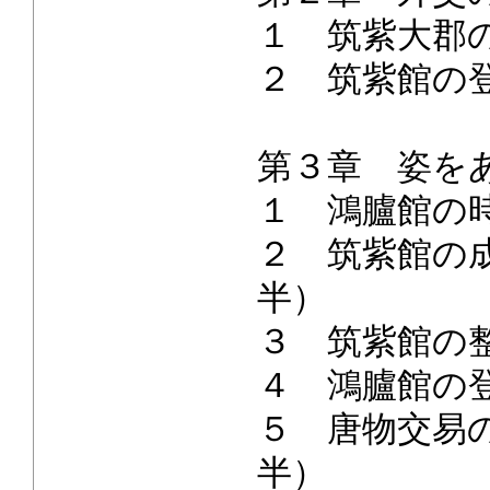
１ 筑紫大郡
２ 筑紫館の
第３章 姿を
１ 鴻臚館の
２ 筑紫館の成
半）
３ 筑紫館の
４ 鴻臚館の
５ 唐物交易の
半）