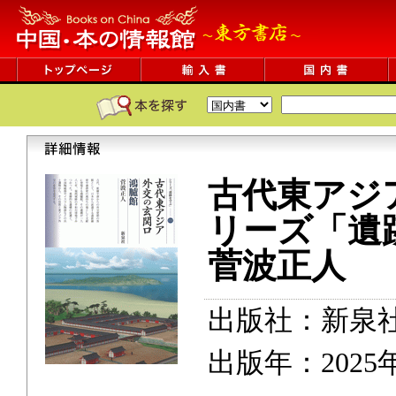
古代東アジ
リーズ「遺
菅波正人
出版社：新泉
出版年：2025