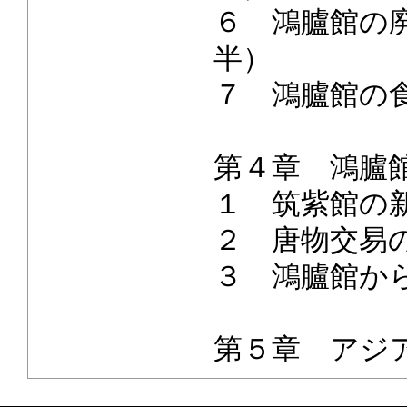
６ 鴻臚館の廃
半）
７ 鴻臚館の
第４章 鴻臚
１ 筑紫館の
２ 唐物交易
３ 鴻臚館か
第５章 アジ