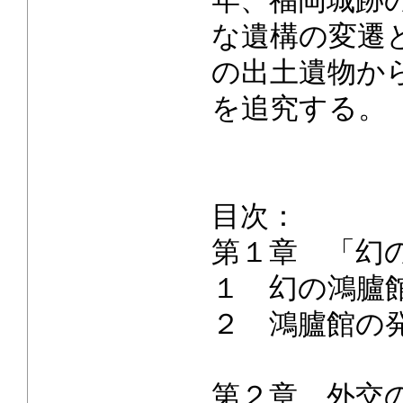
年、福岡城跡
な遺構の変遷
の出土遺物か
を追究する。
目次：
第１章 「幻
１ 幻の鴻臚
２ 鴻臚館の
第２章 外交