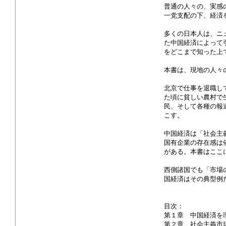
普通の人々の、実感
一党支配の下、経済
多くの日本人は、ニ
た中国経済によって
をどこまで知った上
本書は、現地の人々
北京で仕事を退職し
た頃に貧しい農村で
民、そして各種の報
こす。
中国経済は「社会主
国有企業の存在感は
がある。本書はここ
西側諸国でも「市場
国経済はその典型例
目次：
第１章 中国経済を
第２章 社会主義市