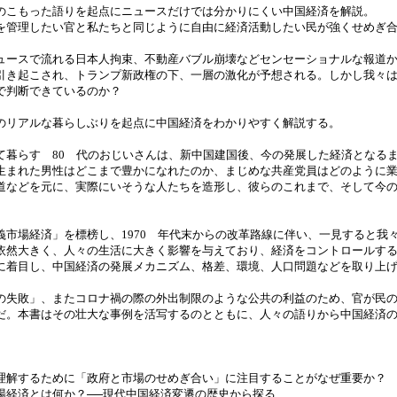
のこもった語りを起点にニュースだけでは分かりにくい中国経済を解説。
を管理したい官と私たちと同じように自由に経済活動したい民が強くせめぎ
ュースで流れる日本人拘束、不動産バブル崩壊などセンセーショナルな報道
引き起こされ、トランプ新政権の下、一層の激化が予想される。しかし我々
で判断できているのか？
のリアルな暮らしぶりを起点に中国経済をわかりやすく解説する。
て暮らす 80 代のおじいさんは、新中国建国後、今の発展した経済となる
生まれた男性はどこまで豊かになれたのか、まじめな共産党員はどのように
道などを元に、実際にいそうな人たちを造形し、彼らのこれまで、そして今
義市場経済」を標榜し、1970 年代末からの改革路線に伴い、一見すると我
依然大きく、人々の生活に大きく影響を与えており、経済をコントロールす
に着目し、中国経済の発展メカニズム、格差、環境、人口問題などを取り上
の失敗」、またコロナ禍の際の外出制限のような公共の利益のため、官が民
だ。本書はその壮大な事例を活写するのとともに、人々の語りから中国経済
理解するために「政府と市場のせめぎ合い」に注目することがなぜ重要か？
場経済とは何か？──現代中国経済変遷の歴史から探る