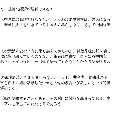
合う、独特な経済が理解できる！
から中国に悪感情を持ちがちだ。とりわけ米中対立は、強大になっ
は、普通に人生を生きている中国人の暮らしぶり、そして中国経済
までの荒波をどのように乗り越えてきたのか、開放路線に舵を切っ
業務に取り組んでいるのかなど、筆者は本書で、自ら知る中国市
の暮らしをインタビュー形式で語ってもらうことから各章を説き起
々の市場経済とあまり変わらない。しかし、共産党一党独裁の下、
る官と自由に経済活動したい民とのせめぎ合いが激しいという特徴
げ解説する。
の活動を制限することがある。その対応に関心が高まっており、中
のリアルを感じていただけるであろう。