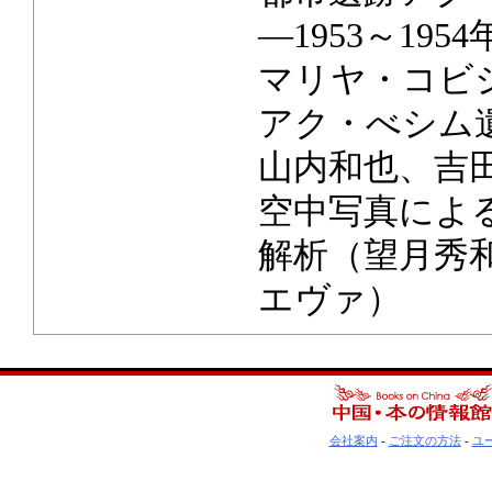
―1953～19
マリヤ・コビ
アク・べシム
山内和也、吉
空中写真によ
解析（望月秀
エヴァ）
会社案内
-
ご注文の方法
-
ユ