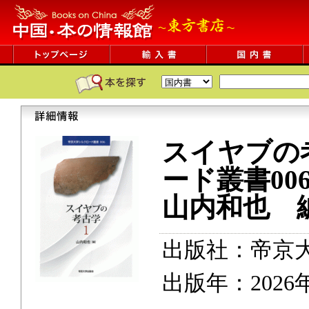
スイヤブの
ード叢書00
山内和也 
出版社：帝京
出版年：2026