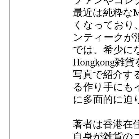
ファンやコレ
最近は純粋なMad
くなっており
ンティークが
では、希少にな
Hongkon
写真で紹介す
る作り手にも
に多面的に迫
著者は香港在
自身が雑貨の