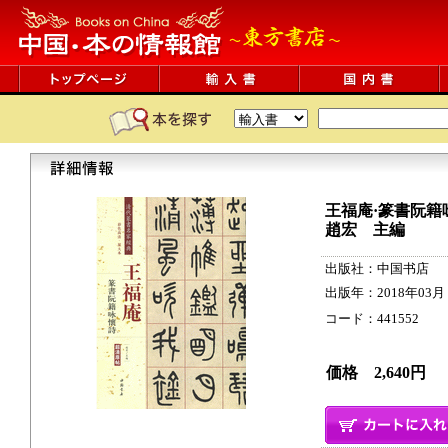
王福庵·篆書阮籍
趙宏 主編
出版社：中国书店
出版年：2018年03月
コード：441552 51p
価格 2,640円