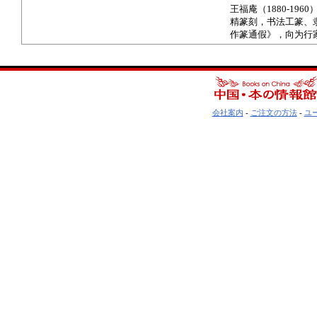
王福庵（1880-1
精篆刻，书法工篆、
作篆通假》，向为行
会社案内
-
ご注文の方法
-
ユ