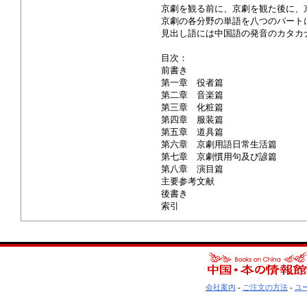
京劇を観る前に、京劇を観た後に、
京劇の各分野の単語を八つのパート
見出し語には中国語の発音のカタカ
目次：
前書き
第一章 役者篇
第二章 音楽篇
第三章 化粧篇
第四章 服装篇
第五章 道具篇
第六章 京劇用語日常生活篇
第七章 京劇慣用句及び諺篇
第八章 演目篇
主要参考文献
後書き
索引
会社案内
-
ご注文の方法
-
ユ