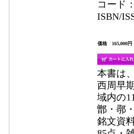
コード：
ISBN/IS
価格 165,000円
本書は
西周早
域内の1
鄫・鄩
銘文資料
85点・