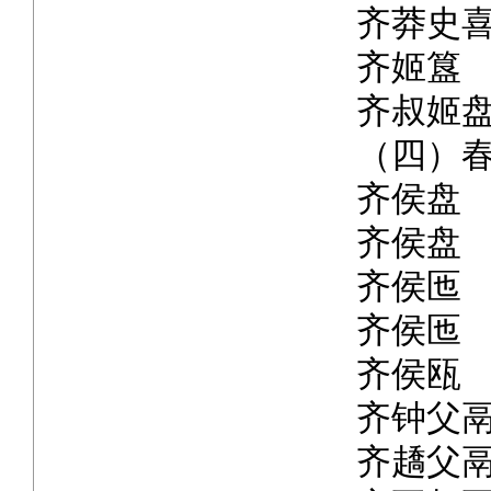
齐莽史
齐姬簋
齐叔姬
（四）
齐侯盘
齐侯盘
齐侯匜
齐侯匜
齐侯瓯
齐钟父
齐趫父