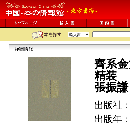
齊系金
精装
張振謙
出版社
出版年：2