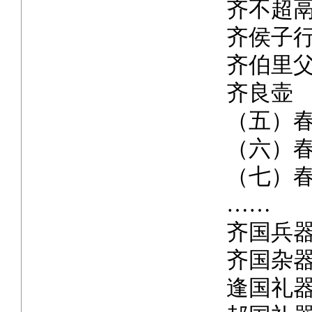
齐不超
齐侯子
齐伯里
齐良壶
（五）
（六）
（七）
……
齐国兵
齐国杂
逢国礼