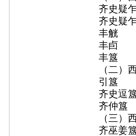
齐史疑
齐史疑
丰觥
丰卣
丰簋
（二）
引簋
齐史逗
齐仲簋
（三）
齐巫姜