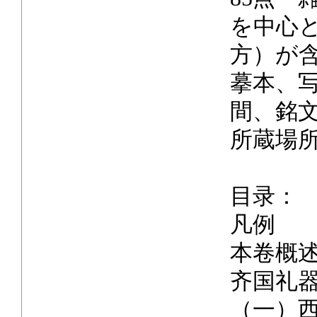
を中心と
方）が
摹本、
間、銘
所蔵場
目录：
凡例
本卷概
齐国礼
（一）