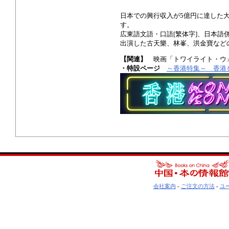
日本での興行収入が5億円に達した
す。
広東語文語・口語[繁体字]、日本語
出演した古天樂、林峯、洪金寶など
【関連】
映画「トワイライト・ウォ
・特設ページ
～香港特集～ 香港
会社案内
-
ご注文の方法
-
ユ