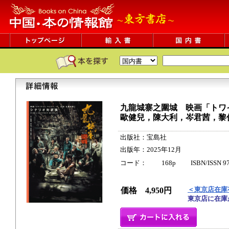
九龍城寨之圍城 映画「トワ
歐健兒，陳大利，岑君茜，黎
出版社：宝島社
出版年：2025年12月
コード： 168p ISBN/ISSN 9784
＜東京店在庫
価格 4,950円
東京店に在庫