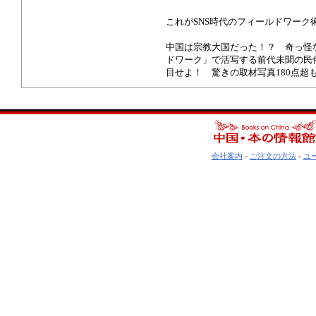
これがSNS時代のフィールドワーク
中国は宗教大国だった！？ 奇っ怪な
ドワーク」で活写する前代未聞の民
目せよ！ 驚きの取材写真180点超
会社案内
-
ご注文の方法
-
ユ