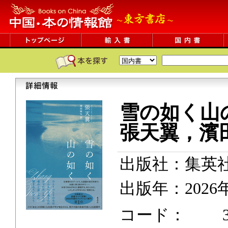
雪の如く山
張天翼，濱
出版社：集英
出版年：2026
コード： 320p