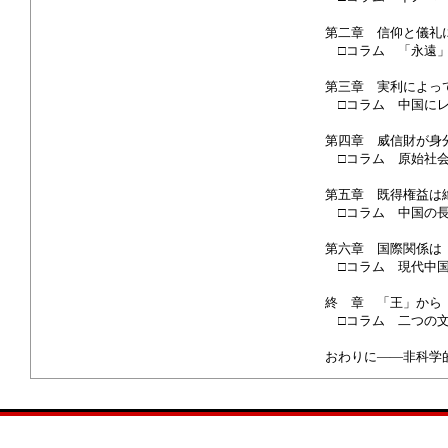
第二章 信仰と儀礼
□コラム 「永遠」
第三章 実利によっ
□コラム 中国にレ
第四章 威信財が身
□コラム 原始社会
第五章 既得権益は
□コラム 中国の長
第六章 国際関係は
□コラム 現代中国
終 章 「王」から
□コラム 二つの文
おわりに――非科学