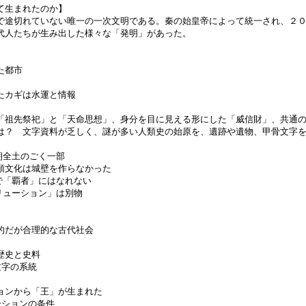
て生まれたのか】
で途切れていない唯一の一次文明である。秦の始皇帝によって統一され、２
代人たちが生み出した様々な「発明」があった。
た都市
たカギは水運と情報
「祖先祭祀」と「天命思想」、身分を目に見える形にした「威信財」、共通
は？ 文字資料が乏しく、謎が多い人類史の始原を、遺跡や遺物、甲骨文字
朝全土のごく一部
頭文化は城壁を作らなかった
で「覇者」にはなれない
リューション」は別物
的だが合理的な古代社会
歴史と史料
字の系統
ョンから「王」が生まれた
ションの条件