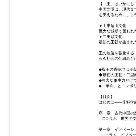
【「王」はいかにし
中国文明は、現代ま
を支えるために、古
▼山東竜山文化
巨大な城壁で囲われ
▼二里頭文化
最初の王朝が生まれ
王の地位を強化する
らぬ社会の仕組みと
◆殷王の直轄地は王
◆最初の王朝・二里
◆強大な軍事力だけ
◆「革命」と「レボ
【目次】
はじめに――非科学
序 章 古代中国の
□コラム 世界の文
第一章 イノベーシ
□コラム イノベー