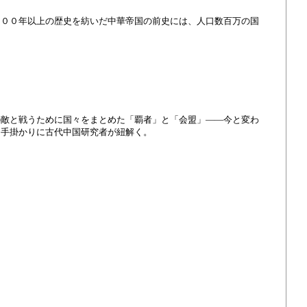
０００年以上の歴史を紡いだ中華帝国の前史には、人口数百万の国
の敵と戦うために国々をまとめた「覇者」と「会盟」――今と変わ
を手掛かりに古代中国研究者が紐解く。