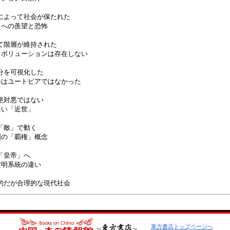
によって社会が保たれた
への羨望と恐怖
て階層が維持された
ボリューションは存在しない
分を可視化した
はユートピアではなかった
絶対悪ではない
い「近世」
「敵」で動く
の「覇権」概念
「皇帝」へ
明系統の違い
的だが合理的な現代社会
東方書店トップページへ