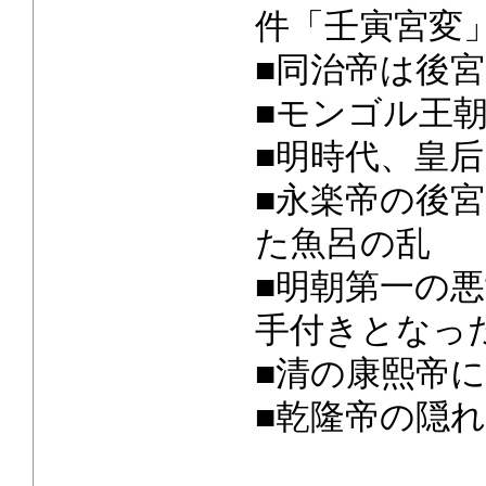
件「壬寅宮変
■同治帝は後
■モンゴル王
■明時代、皇
■永楽帝の後
た魚呂の乱
■明朝第一の
手付きとなっ
■清の康熙帝
■乾隆帝の隠