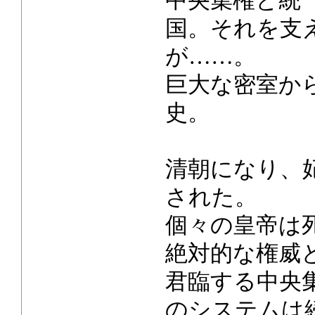
中央集権と統
国。それを支
が……。
巨大な密室か
史。
清朝になり、
された。
個々の皇帝は
絶対的な権威
君臨する中央
のシステムは