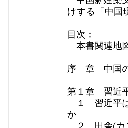
「中国新建築
けする「中国
目次：
本書関連地
序 章 中国
第１章 習近
１ 習近平は
か
２ 田舎(カ