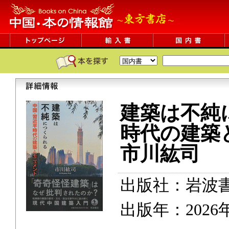
建築は不純
時代の建築
市川紘司
出版社：岩波
出版年：2026