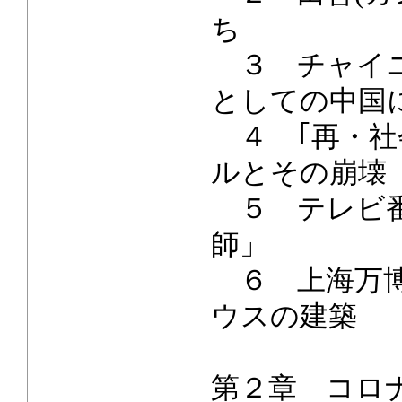
ち
３ チャイニ
としての中国
４ ｢再・社
ルとその崩壊
５ テレビ番
師」
６ 上海万博
ウスの建築
第２章 コロ