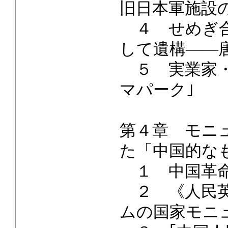
旧日本軍施設
４ せめぎ合
して遺構――
５ 実業家・
マパーク｣
第４章 モニ
た「中国的な
１ 中国革命
２ 《人民英
ムの国家モニ