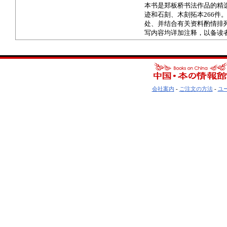
本书是郑板桥书法作品的精
迹和石刻、木刻拓本266
处、并结合有关资料酌情排
写内容均详加注释，以备读
会社案内
-
ご注文の方法
-
ユ