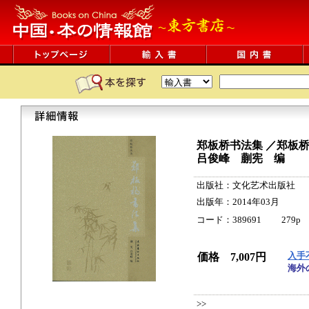
郑板桥书法集 ／郑板
吕俊峰 蒯宪 编
出版社：文化艺术出版社
出版年：2014年03月
コード：389691 279p 26c
入手
価格 7,007円
海外
>>