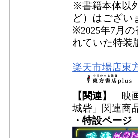
※書籍本体以
ど）はござい
※2025年7
れていた特装
楽天市場店東方書
【関連】
映画
城砦」関連商
・特設ページ