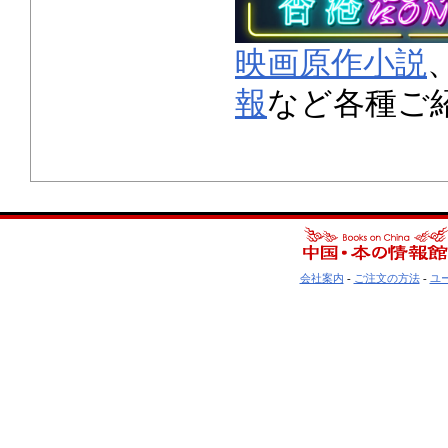
映画原作小説
報
など各種ご
会社案内
-
ご注文の方法
-
ユ