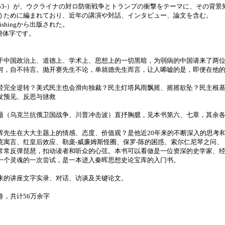
953-）が、ウクライナの対ロ防衛戦争とトランプの衝撃をテーマに、その背
うために編まれており、近年の講演や対話、インタビュー、論文を含む。
rishingから出版された。
簡体字です。
于中国政治上、道德上、学术上、思想上的一切黑暗，为弱病的中国请来了两
何，自不待言。抛开赛先生不论，单就德先生而言，让人唏嘘的是，即便在他
经完全逆转？美式民主也会滑向独裁？民主灯塔风雨飘摇、摇摇欲坠？民主根
发预见、反思与拯救
题（乌克兰抗俄卫国战争、川普冲击波）直抒胸臆，见本书第六、七章，其余
晖先生在大大主题上的情感、态度、价值观？是他近20年来的不断深入的思考
克寓言、红皇后效应、勒庞-威廉姆斯怪圈、保罗-陈的困惑、索尔仁尼琴之问
常常反弹琵琶，扣动读者和听众的心弦。本书可以看做是一位资深的史学家、
一个灵魂的一次尝试，是一本进入秦晖思想史论宝库的入门书。
来的讲座文字实录、对话、访谈及关键论文。
卷，共计56万余字