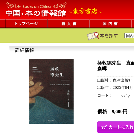
拯救德先生 直
秦晖
出版社：鹿津出版社
出版年：2025年04月
コード： 684p ISB
価格 9,600円