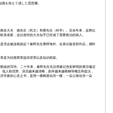
景知識を加えて成した思想書。
位救命大夫 德先生（民主）和赛先生（科学）。百余年来，这两位
的欧美老家，这位曾经的大夫似乎已经成了需要救治的病人。
基是否会被连根拔起？秦晖先生乘桴海外、在美出版首部作品，感时
各章是为结尾两章提供背景以及知识框架。
和勤奋的写作。二十年来，秦晖先生先后用秦记色彩鲜明的黄宗羲定
、 低人权优势、演员越来越清晰，剧本越来越模糊等概念和提法，
经济学家的心灵之书，是用一棵树摇动另一棵，一朵云推动另一朵