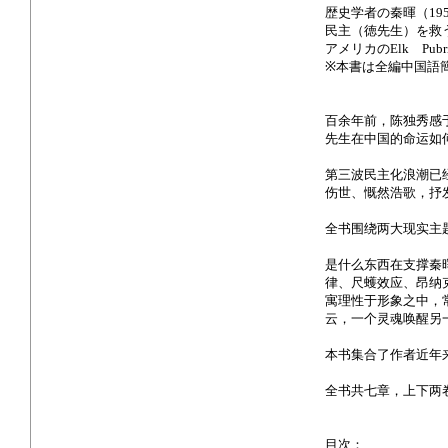
歴史学者の秦暉（1
民主（徳先生）を救
アメリカのElk Pub
※本書は全編中国語
百余年前，陈独秀感
先生在中国的命运如
第三波民主化浪潮已
伤世、慨然浩歌，抒
全书围绕两大现实主
是什么东西在支撑秦
律、尺蠖效应、昂纳
寓理性于形象之中，
云，一个灵魂唤醒另
本书集合了作者近年
全书共七章，上下两
目次：