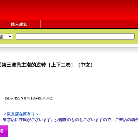
面第三波民主潮的逆转［上下二巻］（中文）
N/ISSN 9781964954042
＜東京店在庫有り＞
東京店に在庫がございます。少部数のものもございますので、ご来店の場